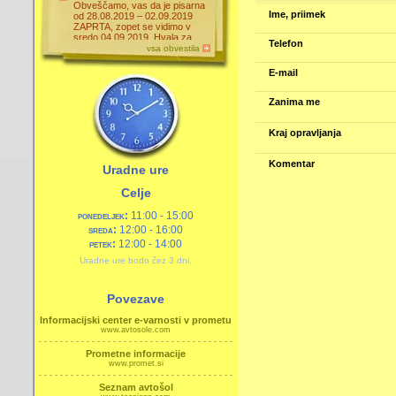
Obveščamo, vas da je pisarna
Ime, priimek
od 28.08.2019 – 02.09.2019
ZAPRTA, zopet se vidimo v
sredo 04.09.2019. Hvala za
Telefon
razumevanje.
vsa obvestila
26.8.2019
E-mail
Zanima me
Kraj opravljanja
Komentar
Uradne ure
Celje
ponedeljek:
11:00 - 15:00
sreda:
12:00 - 16:00
petek:
12:00 - 14:00
Uradne ure bodo čez 3 dni.
Povezave
Informacijski center e-varnosti v prometu
www.avtosole.com
Prometne informacije
www.promet.si
Seznam avtošol