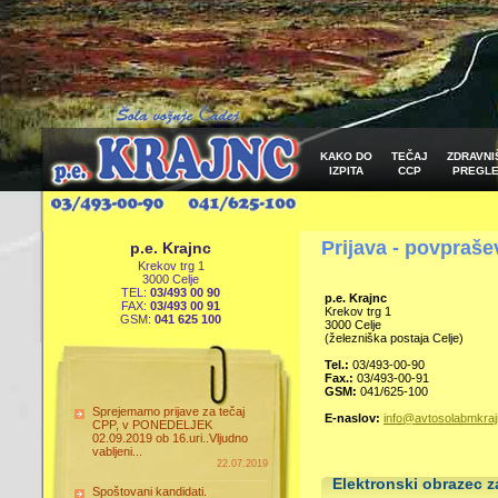
KAKO DO
TEČAJ
ZDRAVNI
IZPITA
CCP
PREGL
Prijava - povpraše
p.e. Krajnc
Krekov trg 1
3000 Celje
TEL:
03/493 00 90
p.e. Krajnc
FAX:
03/493 00 91
Krekov trg 1
GSM:
041 625 100
3000 Celje
(železniška postaja Celje)
Tel.:
03/493-00-90
Fax.:
03/493-00-91
GSM:
041/625-100
Sprejemamo prijave za tečaj
E-naslov:
info@avtosolabmkraj
CPP, v PONEDELJEK
02.09.2019 ob 16.uri..Vljudno
vabljeni...
22.07.2019
Elektronski obrazec z
Spoštovani kandidati.