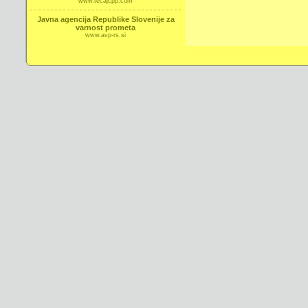
www.tecajcpp.com
Javna agencija Republike Slovenije za
varnost prometa
www.avp-rs.si