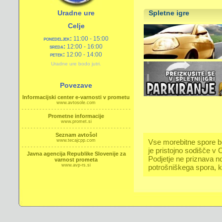
Uradne ure
Spletne igre
Celje
ponedeljek:
11:00 - 15:00
sreda:
12:00 - 16:00
petek:
12:00 - 14:00
Uradne ure bodo jutri.
Povezave
Informacijski center e-varnosti v prometu
www.avtosole.com
Prometne informacije
www.promet.si
Seznam avtošol
Vse morebitne spore b
www.tecajcpp.com
je pristojno sodišče v C
Javna agencija Republike Slovenije za
Podjetje ne priznava n
varnost prometa
www.avp-rs.si
potrošniškega spora, k