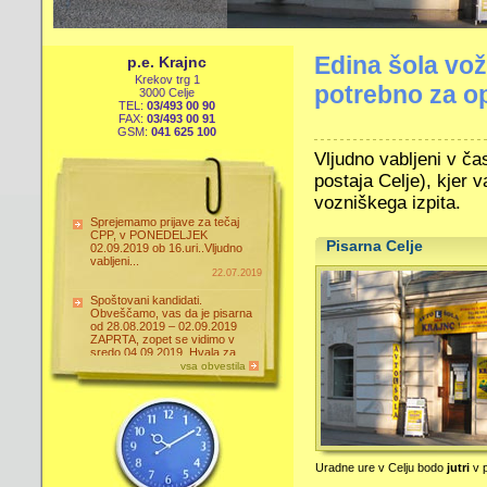
Edina šola vož
p.e. Krajnc
Krekov trg 1
potrebno za op
3000 Celje
TEL:
03/493 00 90
FAX:
03/493 00 91
GSM:
041 625 100
Vljudno vabljeni v ča
postaja Celje), kjer 
vozniškega izpita.
Sprejemamo prijave za tečaj
CPP, v PONEDELJEK
Pisarna Celje
02.09.2019 ob 16.uri..Vljudno
vabljeni...
22.07.2019
Spoštovani kandidati.
Obveščamo, vas da je pisarna
od 28.08.2019 – 02.09.2019
ZAPRTA, zopet se vidimo v
sredo 04.09.2019. Hvala za
razumevanje.
vsa obvestila
26.8.2019
Uradne ure v Celju bodo
jutri
v 